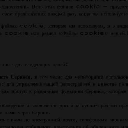
предпочтений. Цель этих файлов cookie — предоста
 свои предпочтения каждый раз, когда вы использует
 о файлах cookie, которые мы используем, и о ва
йлов cookie или раздел «Файлы cookie» нашей П
данные для следующих целей:
шего Сервиса
, в том числе для мониторинга использо
ю:
для управления вашей регистрацией в качестве пол
 вам доступ к различным функциям Сервиса, которые 
соблюдение и заключение договора купли-продажи про
 с нами через Сервис.
ся с вами по электронной почте, телефонным звонк
домления мобильного приложения об обновлениях ил