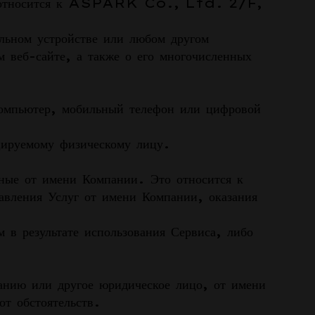
») относится к ASPARK Co., Ltd. 2/F,
льном устройстве или любом другом
 веб-сайте, а также о его многочисленных
компьютер, мобильный телефон или цифровой
цируемому физическому лицу.
нные от имени Компании. Это относится к
авления Услуг от имени Компании, оказания
 в результате использования Сервиса, либо
анию или другое юридическое лицо, от имени
от обстоятельств.