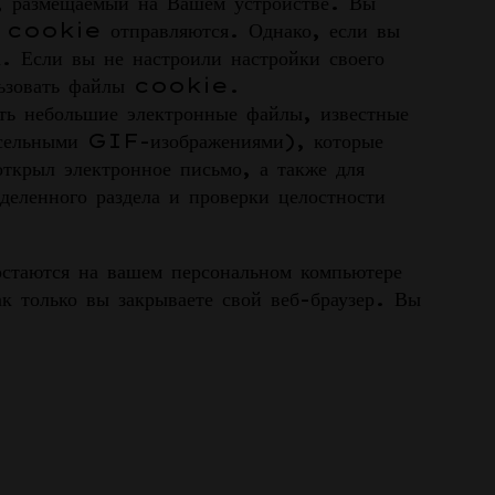
размещаемый на Вашем устройстве. Вы
йлы cookie отправляются. Однако, если вы
 Если вы не настроили настройки своего
ользовать файлы cookie.
ть небольшие электронные файлы, известные
ксельными GIF-изображениями), которые
ткрыл электронное письмо, а также для
деленного раздела и проверки целостности
ются на вашем персональном компьютере
к только вы закрываете свой веб-браузер. Вы