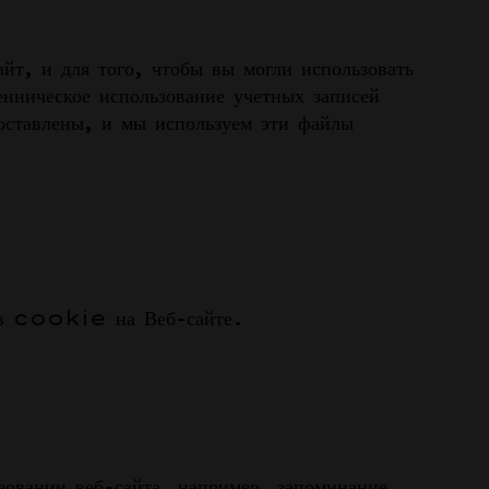
т, и для того, чтобы вы могли использовать
нническое использование учетных записей
оставлены, и мы используем эти файлы
e
лов cookie на Веб-сайте.
овании веб-сайта, например, запоминание