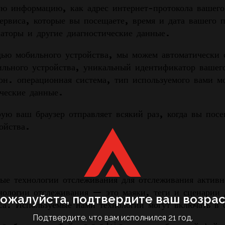
ую ​​информацию, как адрес интернет-протокола ваше
Сервиса, которые вы посещаете, время и дата вашего 
аторы и другие диагностические данные.
щью мобильного устройства, мы можем автоматически
ильного устройства, уникальный идентификатор вашег
он. операционная система, тип используемого вами мо
ические данные.
ю ваш браузер отправляет всякий раз, когда вы посе
ойства.
технологии отслеживания для отслеживания активно
ологии отслеживания — это маяки, теги и сценарии 
ожалуйста, подтвердите ваш возрас
са. Используемые нами технологии могут включать в 
Подтвердите, что вам исполнился 21 год.