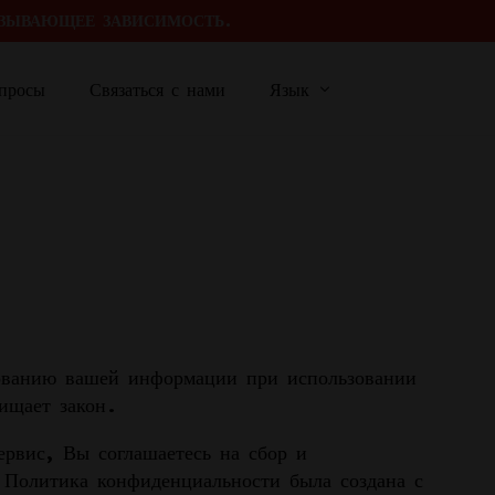
ЗЫВАЮЩЕЕ ЗАВИСИМОСТЬ.
опросы
Связаться с нами
Язык
pe Kits
Russian
English
-System Vapes
Spanish
Arabic
日本語
зованию вашей информации при использовании
e
ищает закон.
od System
рвис, Вы соглашаетесь на сбор и
 Политика конфиденциальности была создана с