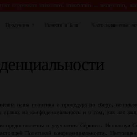
ДУКТ СОДЕРЖИТ НИКОТИН. НИКOTИН — ВЕЩЕСТВО, ВЫ
Продукция
Новости и Блог
Часто задаваемые в
Жидкости
Одноразовые вейпы
Pod Va
денциальности
Никотиновая соль
SP40000
Closed
GLINT
Golden Sands
eMAG
Swagi
Arctic Chill
ePEN
писана наша политика и процедура по сбору, исполь
ePEN Y
Freebase
х правах на конфиденциальность и о том, как вас защ
Open P
MaxCloud
 предоставления и улучшения Сервиса. Используя Се
XCEL
настоящей Политикой конфиденциальности. Настоящая