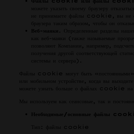
Файлы cookie или файлы cookie
можете указать своему браузеру отказа
не принимаете файлы cookie, вы не смо
браузера таким образом, чтобы он отк
Веб-маяки.
Определенные разделы нашег
как веб-маяки (также называемые проз
позволяют Компании, например, подсчиты
получения другой соответствующей стати
системы и сервера).
Файлы cookie могут быть «постоянными» 
или мобильном устройстве, когда вы выходит
можете узнать больше о файлах cookie н
Мы используем как сеансовые, так и посто
Необходимые/основные файлы cook
Тип: файлы cookie