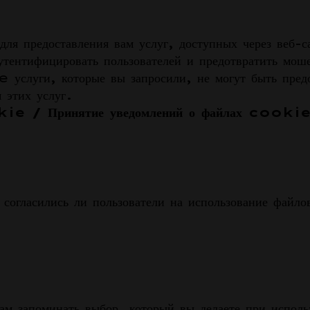
 предоставления вам услуг, доступных через веб-сай
тентифицировать пользователей и предотвратить моше
 услуги, которые вы запросили, не могут быть пред
 этих услуг.
okie / Принятие уведомлений о файлах cooki
огласились ли пользователи на использование фай
запоминать выбор, который вы делаете при использ