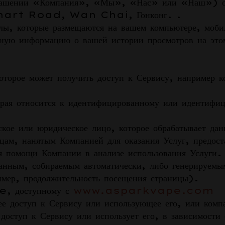
оглашении «Компания», «Мы», «Нас» или «Наш
art Road, Wan Chai, Гонконг. .
лы, которые размещаются на вашем компьютере, моби
бную информацию о вашей истории просмотров на этом
которое может получить доступ к Сервису, например 
рая относится к идентифицированному или идентифи
ское или юридическое лицо, которое обрабатывает да
ам, нанятым Компанией для оказания Услуг, предост
ия помощи Компании в анализе использования Услуги.
анным, собираемым автоматически, либо генерируемым
имер, продолжительность посещения страницы).
, доступному с
www.asparkvape.com
е доступ к Сервису или использующее его, или комп
 доступ к Сервису или использует его, в зависимости 