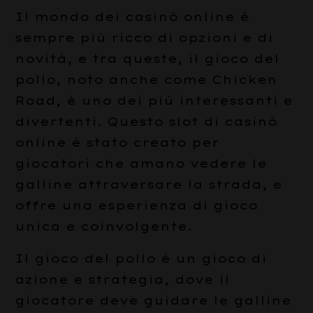
Il mondo dei casinò online è
sempre più ricco di opzioni e di
novità, e tra queste, il gioco del
pollo, noto anche come Chicken
Road, è uno dei più interessanti e
divertenti. Questo slot di casinò
online è stato creato per
giocatori che amano vedere le
galline attraversare la strada, e
offre una esperienza di gioco
unica e coinvolgente.
Il gioco del pollo è un gioco di
azione e strategia, dove il
giocatore deve guidare le galline