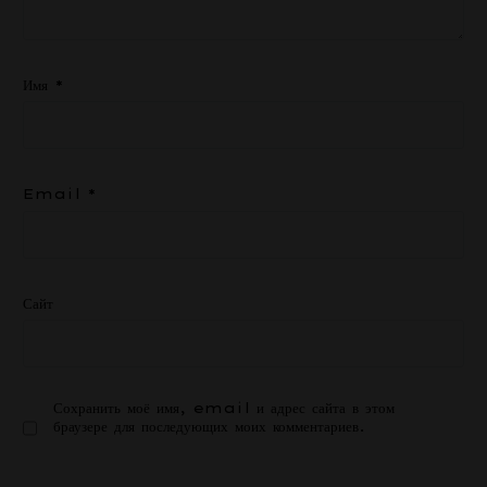
Имя
*
Email
*
Сайт
Сохранить моё имя, email и адрес сайта в этом
браузере для последующих моих комментариев.