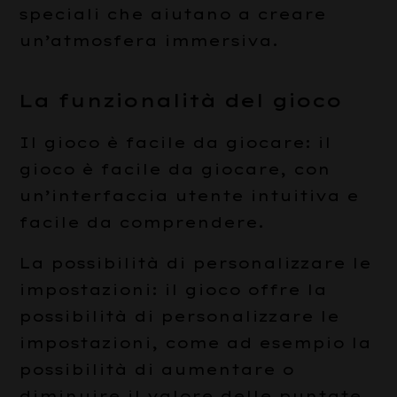
speciali che aiutano a creare
un’atmosfera immersiva.
La funzionalità del gioco
Il gioco è facile da giocare: il
gioco è facile da giocare, con
un’interfaccia utente intuitiva e
facile da comprendere.
La possibilità di personalizzare le
impostazioni: il gioco offre la
possibilità di personalizzare le
impostazioni, come ad esempio la
possibilità di aumentare o
diminuire il valore delle puntate.