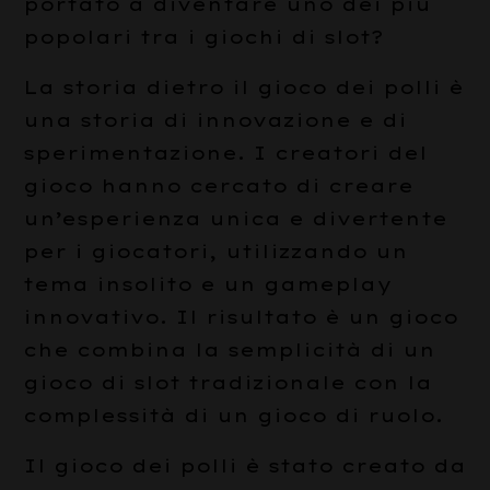
portato a diventare uno dei più
popolari tra i giochi di slot?
La storia dietro il gioco dei polli è
una storia di innovazione e di
sperimentazione. I creatori del
gioco hanno cercato di creare
un’esperienza unica e divertente
per i giocatori, utilizzando un
tema insolito e un gameplay
innovativo. Il risultato è un gioco
che combina la semplicità di un
gioco di slot tradizionale con la
complessità di un gioco di ruolo.
Il gioco dei polli è stato creato da