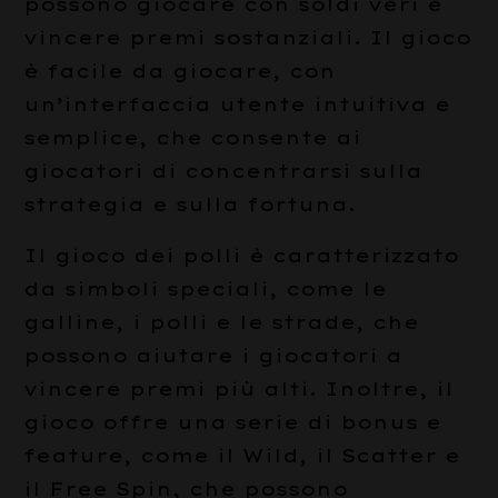
possono giocare con soldi veri e
vincere premi sostanziali. Il gioco
è facile da giocare, con
un’interfaccia utente intuitiva e
semplice, che consente ai
giocatori di concentrarsi sulla
strategia e sulla fortuna.
Il gioco dei polli è caratterizzato
da simboli speciali, come le
galline, i polli e le strade, che
possono aiutare i giocatori a
vincere premi più alti. Inoltre, il
gioco offre una serie di bonus e
feature, come il Wild, il Scatter e
il Free Spin, che possono