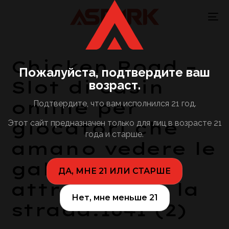
Chicken Road –
Пожалуйста, подтвердите ваш
Slot di casin
возраст.
online per
Подтвердите, что вам исполнился 21 год.
giocatori che
Этот сайт предназначен только для лиц в возрасте 21
года и старше.
amano vedere le
galline
ДА, МНЕ 21 ИЛИ СТАРШЕ
attraversare la
Нет, мне меньше 21
strada.1641 (2)