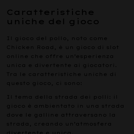
Caratteristiche
uniche del gioco
Il gioco del pollo, noto come
Chicken Road, è un gioco di slot
online che offre un’esperienza
unica e divertente ai giocatori.
Tra le caratteristiche uniche di
questo gioco, ci sono:
Il tema della strada dei polli: il
gioco è ambientato in una strada
dove le galline attraversano la
strada, creando un’atmosfera
divertente e unica.