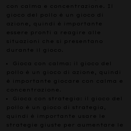
con calma e concentrazione. Il
gioco del pollo è un gioco di
azione, quindi è importante
essere pronti a reagire alle
situazioni che si presentano
durante il gioco.
Gioca con calma: il gioco del
pollo è un gioco di azione, quindi
è importante giocare con calma e
concentrazione.
Gioca con strategia: il gioco del
pollo è un gioco di strategia,
quindi è importante usare le
strategie giuste per aumentare le