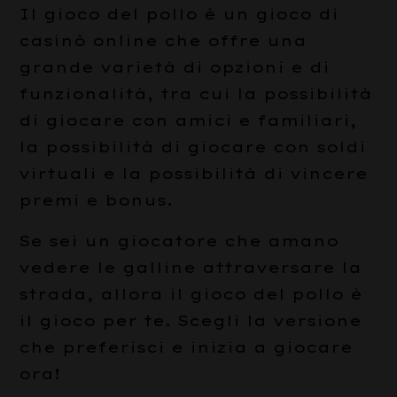
Il gioco del pollo è un gioco di
casinò online che offre una
grande varietà di opzioni e di
funzionalità, tra cui la possibilità
di giocare con amici e familiari,
la possibilità di giocare con soldi
virtuali e la possibilità di vincere
premi e bonus.
Se sei un giocatore che amano
vedere le galline attraversare la
strada, allora il gioco del pollo è
il gioco per te. Scegli la versione
che preferisci e inizia a giocare
ora!