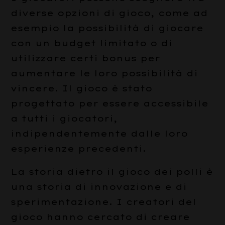
diverse opzioni di gioco, come ad
esempio la possibilità di giocare
con un budget limitato o di
utilizzare certi bonus per
aumentare le loro possibilità di
vincere. Il gioco è stato
progettato per essere accessibile
a tutti i giocatori,
indipendentemente dalle loro
esperienze precedenti.
La storia dietro il gioco dei polli è
una storia di innovazione e di
sperimentazione. I creatori del
gioco hanno cercato di creare