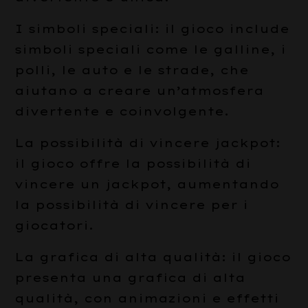
I simboli speciali: il gioco include
simboli speciali come le galline, i
polli, le auto e le strade, che
aiutano a creare un’atmosfera
divertente e coinvolgente.
La possibilità di vincere jackpot:
il gioco offre la possibilità di
vincere un jackpot, aumentando
la possibilità di vincere per i
giocatori.
La grafica di alta qualità: il gioco
presenta una grafica di alta
qualità, con animazioni e effetti