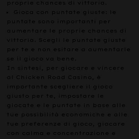
proprie chances di vittoria.
Gioca con puntate giuste: le
puntate sono importanti per
aumentare le proprie chances di
vittoria. Scegli le puntate giuste
per te e non esitare a aumentarle
se il gioco va bene.
In sintesi, per giocare e vincere
al Chicken Road Casino, è
importante scegliere il gioco
giusto per te, impostare le
giocate e le puntate in base alle
tue possibilità economiche e alle
tue preferenze di gioco, giocare
con calma e concentrazione e