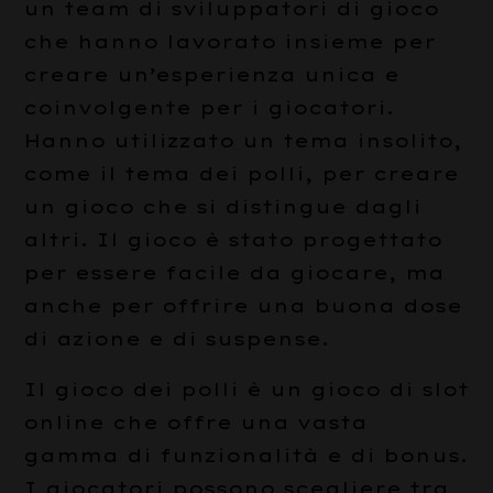
un team di sviluppatori di gioco
che hanno lavorato insieme per
creare un’esperienza unica e
coinvolgente per i giocatori.
Hanno utilizzato un tema insolito,
come il tema dei polli, per creare
un gioco che si distingue dagli
altri. Il gioco è stato progettato
per essere facile da giocare, ma
anche per offrire una buona dose
di azione e di suspense.
Il gioco dei polli è un gioco di slot
online che offre una vasta
gamma di funzionalità e di bonus.
I giocatori possono scegliere tra