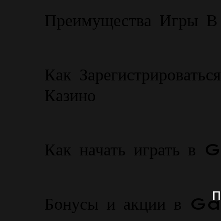
Преимущества Игры В
Как Зарегистрироват
Казино
Как начать играть 
П
Бонусы и акции 