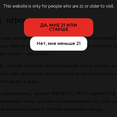
This website is only for people who are 21 or older to visit.
х игроков
ДА, МНЕ 21 ИЛИ
СТАРШЕ
й день появляются новые онлайн-казино, найти достоверный
Нет, мне меньше 21
ко, если вы ищете игорное заведение, которое обеспечит в
но онлайн – ваш выбор.
который предлагает игрокам широкий спектр игровых авт
 Наш сайт обеспечивает безопасность и конфиденциальность 
стой доступ к играм.
едущих разработчиков, включая NetEnt, Microgaming 
лассических слотов до новых и инновационных игр. Наш са
чь вам начать играть и получать наибольшую выгоду.