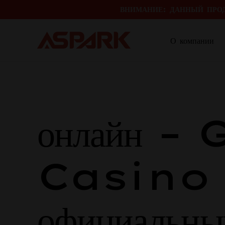
ВНИМАНИЕ: ДАННЫЙ ПРО
О компании
онлайн 
Casino 
официальн