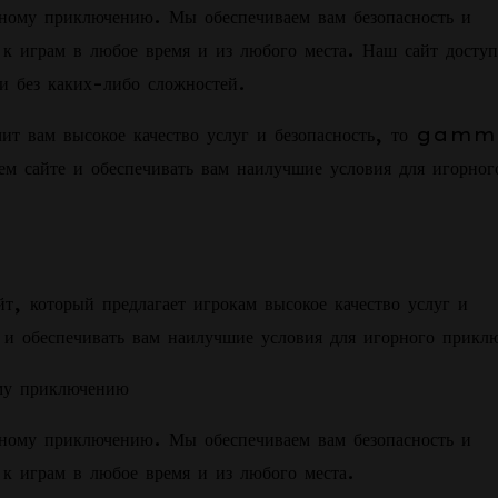
му приключению. Мы обеспечиваем вам безопасность и
 к играм в любое время и из любого места. Наш сайт доступ
и без каких-либо сложностей.
печит вам высокое качество услуг и безопасность, то gam
м сайте и обеспечивать вам наилучшие условия для игорног
который предлагает игрокам высокое качество услуг и
 и обеспечивать вам наилучшие условия для игорного прикл
у приключению
му приключению. Мы обеспечиваем вам безопасность и
 к играм в любое время и из любого места.