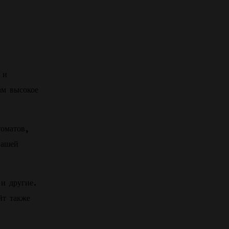
 и
ам высокое
оматов,
вашей
и другие.
йт также