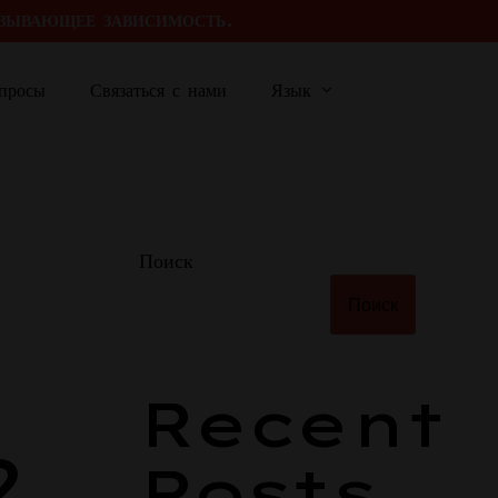
ЗЫВАЮЩЕЕ ЗАВИСИМОСТЬ.
опросы
Связаться с нами
Язык
pe Kits
Russian
English
-System Vapes
Поиск
Spanish
Поиск
Arabic
日本語
e
Recent
od System
2
Posts