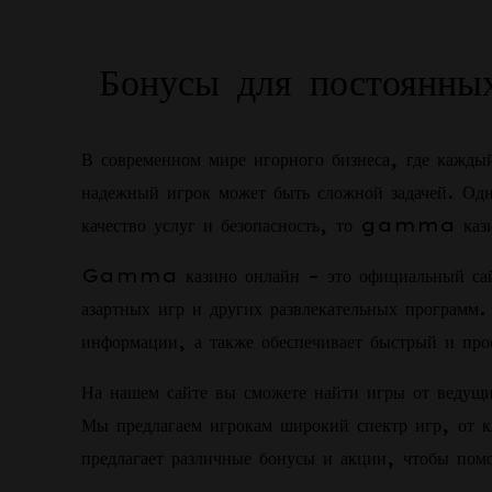
Бонусы для постоянны
В современном мире игорного бизнеса, где кажды
надежный игрок может быть сложной задачей. Одна
качество услуг и безопасность, то gamma кази
Gamma казино онлайн – это официальный сайт, 
азартных игр и других развлекательных программ.
информации, а также обеспечивает быстрый и про
На нашем сайте вы сможете найти игры от в
Мы предлагаем игрокам широкий спектр игр, от к
предлагает различные бонусы и акции, чтобы помо