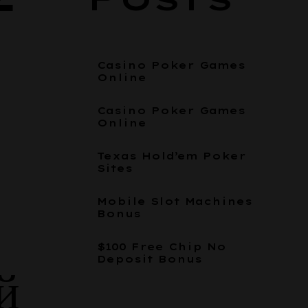
Casino Poker Games
Online
Casino Poker Games
Online
Texas Hold’em Poker
Sites
Mobile Slot Machines
Bonus
$100 Free Chip No
Deposit Bonus
й