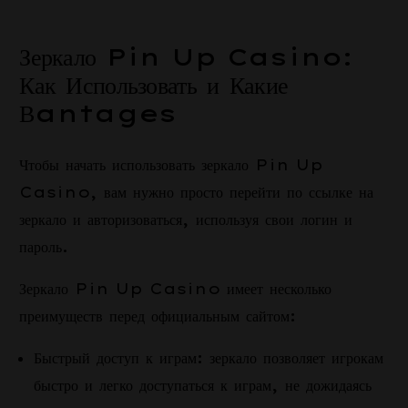
Зеркало Pin Up Casino:
Как Использовать и Какие
Вantages
Чтобы начать использовать зеркало Pin Up
Casino, вам нужно просто перейти по ссылке на
зеркало и авторизоваться, используя свои логин и
пароль.
Зеркало Pin Up Casino имеет несколько
преимуществ перед официальным сайтом:
Быстрый доступ к играм: зеркало позволяет игрокам
быстро и легко доступаться к играм, не дожидаясь