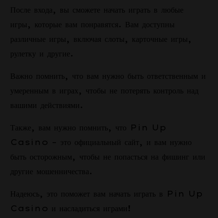
После входа, вы сможете начать играть в любые
игры, которые вам понравятся. Вам доступны
различные игры, включая слоты, карточные игры,
рулетку и другие.
Важно помнить, что вам нужно быть ответственным и
умеренным в играх, чтобы не потерять контроль над
вашими действиями.
Также, вам нужно помнить, что Pin Up
Casino – это официальный сайт, и вам нужно
быть осторожным, чтобы не попасться на фишинг или
другие мошенничества.
Надеюсь, это поможет вам начать играть в Pin Up
Casino и насладиться играми!