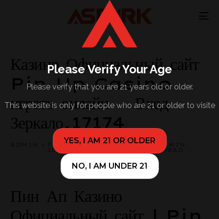
Казино Официальный сайт
Please Verify Your Age
Pin Up Casino
Please verify that you are 21 years old or older.
играть онлайн – Вход
This website is only for people who are 21 or older to visite
Зеркало.17174
YES, I AM 21 OR OLDER
ADMIN
FEBRUARY 15,
NEWS
1 MIN
2026
READ
NO, I AM UNDER 21
Пин Ап Казино
Официальный сайт | Pin