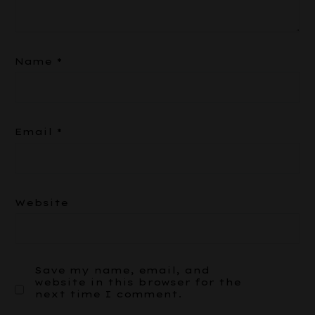
Name
*
Email
*
Website
Save my name, email, and
website in this browser for the
next time I comment.