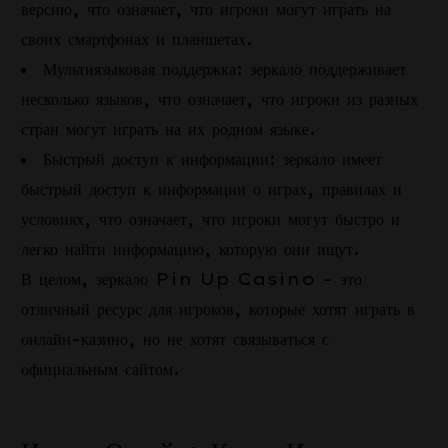
версию, что означает, что игроки могут играть на
своих смартфонах и планшетах.
Мультиязыковая поддержка: зеркало поддерживает
несколько языков, что означает, что игроки из разных
стран могут играть на их родном языке.
Быстрый доступ к информации: зеркало имеет
быстрый доступ к информации о играх, правилах и
условиях, что означает, что игроки могут быстро и
легко найти информацию, которую они ищут.
В целом, зеркало Pin Up Casino – это
отличный ресурс для игроков, которые хотят играть в
онлайн-казино, но не хотят связываться с
официальным сайтом.