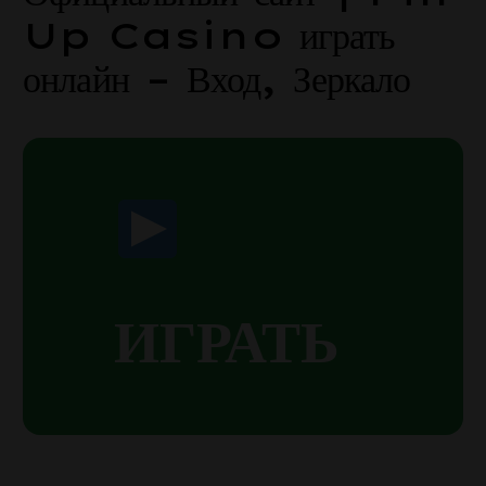
Up Casino играть
онлайн – Вход, Зеркало
ИГРАТЬ