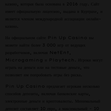
казино, которая была основана в 2016 году. Сайт
имеет официальную лицензию, выдана в Куртрахе, и
является членом международной ассоциации онлайн-
казино.
На официальном сайте Pin Up Casino вы
можете найти более 3 000 игр от ведущих
разработчиков, включая NetEnt,
Microgaming и Playtech. Игроки могут
играть на деньги или на тестовые деньги, что
позволяет им попробовать игры без риска.
Pin Up Casino предлагает игрокам несколько
способов депозита, включая банковские карты,
электронные деньги и криптовалюты. Минимальный
депозит составляет 10 евро, а максимальный – 10