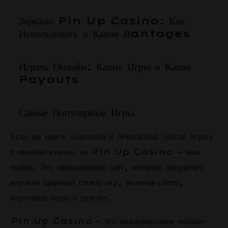
Зеркало Pin Up Casino: Как
Использовать и Какие Вantages
Играть Онлайн: Какие Игры и Какие
Payouts
Самые Популярные Игры
Если вы ищете надежный и безопасный способ играть
в онлайн-казино, то Pin Up Casino – ваш
выбор. Это официальный сайт, который предлагает
игрокам широкий спектр игр, включая слоты,
карточные игры и рулетку.
Pin Up Casino – это международная онлайн-