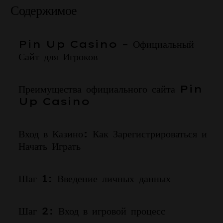
Содержимое
Pin Up Casino – Официальный
Сайт для Игроков
Преимущества официального сайта Pin
Up Casino
Вход в Казино: Как Зарегистрироваться и
Начать Играть
Шаг 1: Введение личных данных
Шаг 2: Вход в игровой процесс