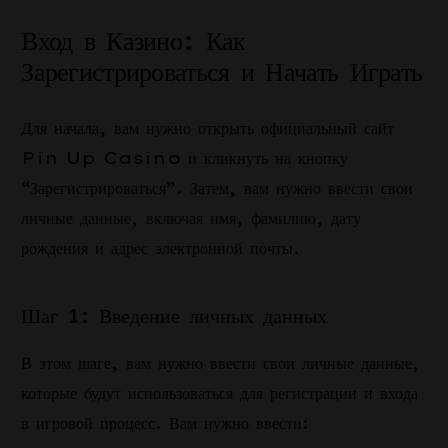
Вход в Казино: Как
Зарегистрироваться и Начать Играть
Для начала, вам нужно открыть официальный сайт
Pin Up Casino и кликнуть на кнопку
“Зарегистрироваться”. Затем, вам нужно ввести свои
личные данные, включая имя, фамилию, дату
рождения и адрес электронной почты.
Шаг 1: Введение личных данных
В этом шаге, вам нужно ввести свои личные данные,
которые будут использоваться для регистрации и входа
в игровой процесс. Вам нужно ввести: