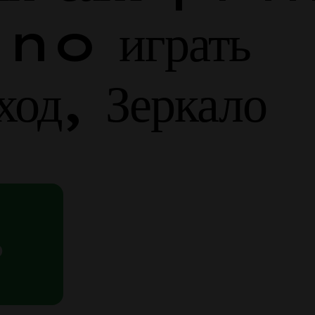
o играть
ход, Зеркало
Ь