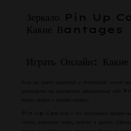
Зеркало Pin Up Cas
Какие Вantages
Играть Онлайн: Как
Если вы ищете надежный и безопасный способ 
руководстве мы рассмотрим официальный сайт 
начать играть в онлайн-казино.
Pin Up Casino – это популярное онлайн-казино
слоты, карточные игры, рулетку и другие. Офи
делает его удобным для игроков из России и друг