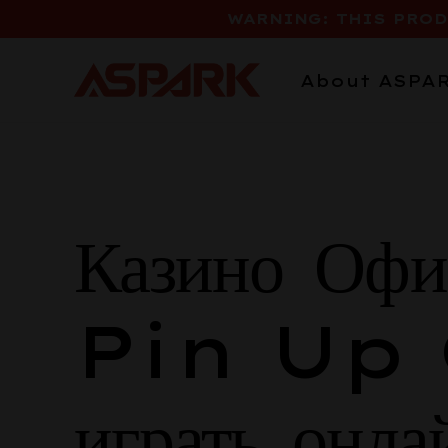
WARNING: THIS PROD
About ASPA
Казино Офи
Pin Up
играть онл