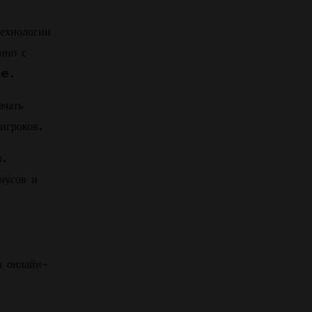
ехнологии
ино с
e.
чать
игроков.
р.
нусов и
в онлайн-