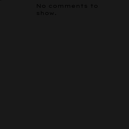
No comments to
show.