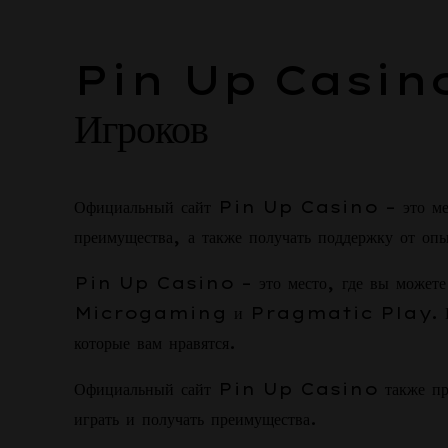
Pin Up Casino –
Игроков
Официальный сайт Pin Up Casino – это место,
преимущества, а также получать поддержку от оп
Pin Up Casino – это место, где вы можете и
Microgaming и Pragmatic Play. Вы можете
которые вам нравятся.
Официальный сайт Pin Up Casino также предла
играть и получать преимущества.