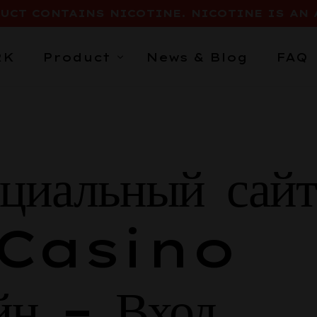
UCT CONTAINS NICOTINE. NICOTINE IS AN 
RK
Product
News & Blog
FAQ
E-liquid
Disposable Vapes
Nic Salt
SP40000
циальный сайт
GLINT
Golden Sands
Swagi
Arctic Chill
 Casino
Freebase
MaxCloud
айн – Вход