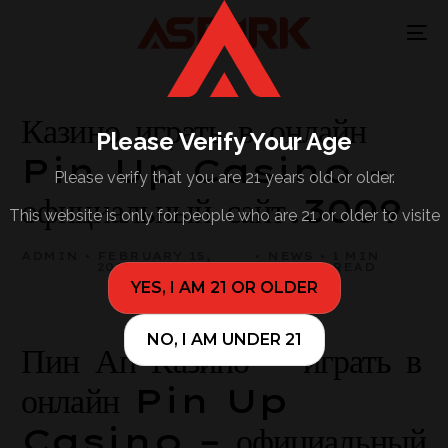
Казино играть в онлайн
Please Verify Your Age
Pin Up Casino –
Please verify that you are 21 years old or older.
официальный сайт.3009
This website is only for people who are 21 or older to visite
ADMIN
FEBRUARY 15,
NEWS
1 MIN
2026
READ
YES, I AM 21 OR OLDER
NO, I AM UNDER 21
Пин Ап Казино – играть в
онлайн Pin Up
Casino – официальный