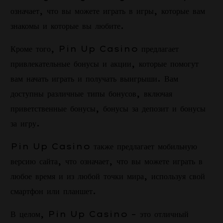
означает, что вы можете играть в игры, которые вам
знакомы и которые вы любите.
Кроме того, Pin Up Casino предлагает
привлекательные бонусы и акции, которые помогут
вам начать играть и получать выигрыши. Вам
доступны различные типы бонусов, включая
приветственные бонусы, бонусы за депозит и бонусы
за игру.
Pin Up Casino также предлагает мобильную
версию сайта, что означает, что вы можете играть в
любое время и из любой точки мира, используя свой
смартфон или планшет.
В целом, Pin Up Casino – это отличный