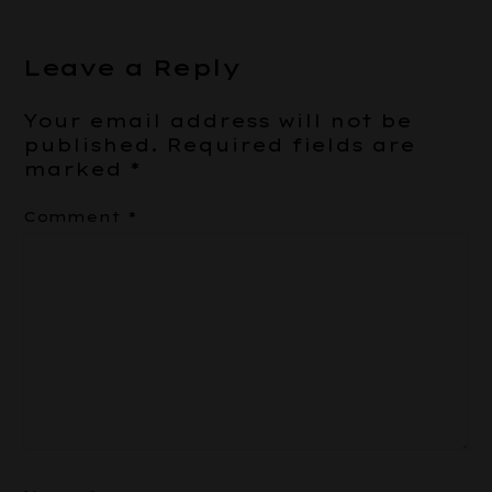
Leave a Reply
Your email address will not be
published.
Required fields are
marked
*
Comment
*