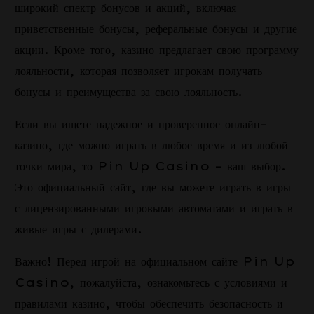
широкий спектр бонусов и акций, включая
приветственные бонусы, реферальные бонусы и другие
акции. Кроме того, казино предлагает свою программу
лояльности, которая позволяет игрокам получать
бонусы и преимущества за свою лояльность.
Если вы ищете надежное и проверенное онлайн-
казино, где можно играть в любое время и из любой
точки мира, то Pin Up Casino – ваш выбор.
Это официальный сайт, где вы можете играть в игры
с лицензированными игровыми автоматами и играть в
живые игры с дилерами.
Важно! Перед игрой на официальном сайте Pin Up
Casino, пожалуйста, ознакомьтесь с условиями и
правилами казино, чтобы обеспечить безопасность и