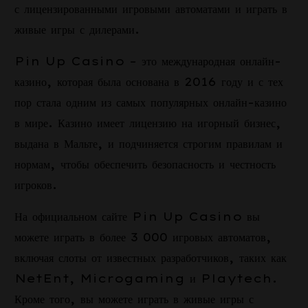
с лицензированными игровыми автоматами и играть в
живые игры с дилерами.
Pin Up Casino – это международная онлайн-
казино, которая была основана в 2016 году и с тех
пор стала одним из самых популярных онлайн-казино
в мире. Казино имеет лицензию на игорный бизнес,
выдана в Мальте, и подчиняется строгим правилам и
нормам, чтобы обеспечить безопасность и честность
игроков.
На официальном сайте Pin Up Casino вы
можете играть в более 3 000 игровых автоматов,
включая слоты от известных разработчиков, таких как
NetEnt, Microgaming и Playtech.
Кроме того, вы можете играть в живые игры с