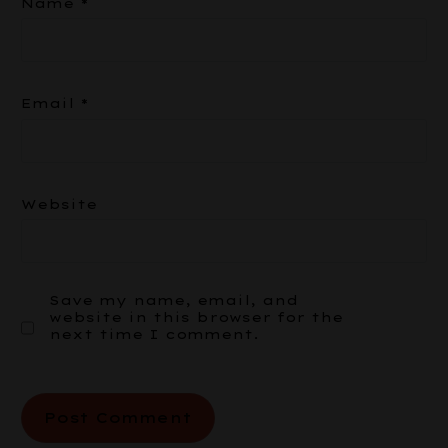
Name
*
Email
*
Website
Save my name, email, and
website in this browser for the
next time I comment.