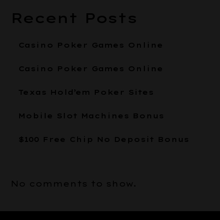
Recent Posts
Casino Poker Games Online
Casino Poker Games Online
Texas Hold’em Poker Sites
Mobile Slot Machines Bonus
$100 Free Chip No Deposit Bonus
No comments to show.