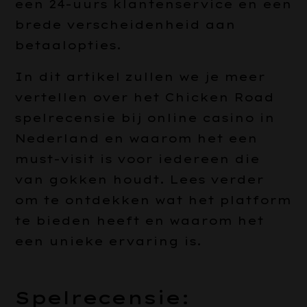
een 24-uurs klantenservice en een
brede verscheidenheid aan
betaalopties.
In dit artikel zullen we je meer
vertellen over het Chicken Road
spelrecensie bij online casino in
Nederland en waarom het een
must-visit is voor iedereen die
van gokken houdt. Lees verder
om te ontdekken wat het platform
te bieden heeft en waarom het
een unieke ervaring is.
Spelrecensie: