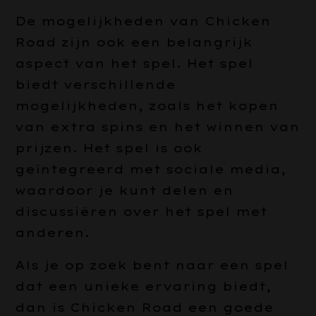
De mogelijkheden van Chicken
Road zijn ook een belangrijk
aspect van het spel. Het spel
biedt verschillende
mogelijkheden, zoals het kopen
van extra spins en het winnen van
prijzen. Het spel is ook
geïntegreerd met sociale media,
waardoor je kunt delen en
discussiëren over het spel met
anderen.
Als je op zoek bent naar een spel
dat een unieke ervaring biedt,
dan is Chicken Road een goede