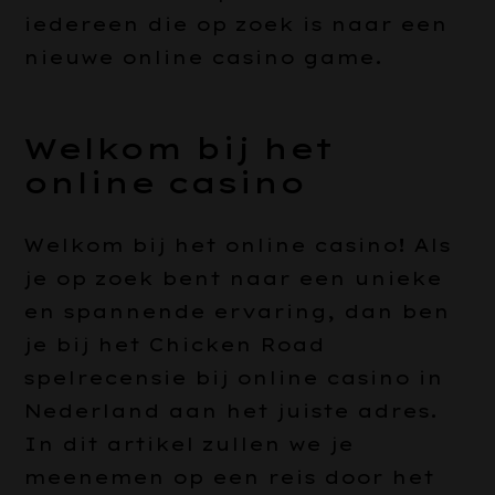
iedereen die op zoek is naar een
nieuwe online casino game.
Welkom bij het
online casino
Welkom bij het online casino! Als
je op zoek bent naar een unieke
en spannende ervaring, dan ben
je bij het Chicken Road
spelrecensie bij online casino in
Nederland aan het juiste adres.
In dit artikel zullen we je
meenemen op een reis door het