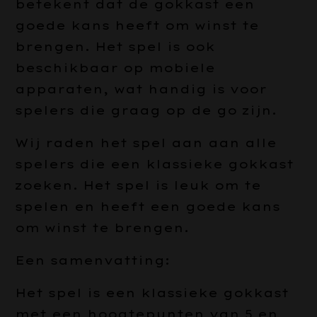
betekent dat de gokkast een
goede kans heeft om winst te
brengen. Het spel is ook
beschikbaar op mobiele
apparaten, wat handig is voor
spelers die graag op de go zijn.
Wij raden het spel aan aan alle
spelers die een klassieke gokkast
zoeken. Het spel is leuk om te
spelen en heeft een goede kans
om winst te brengen.
Een samenvatting:
Het spel is een klassieke gokkast
met een hoogtepunten van 5 en