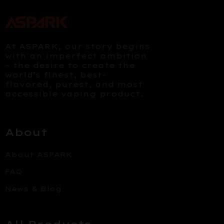
At ASPARK, our story begins
with an imperfect ambition
– the desire to create the
world’s finest, best-
flavored, purest, and most
accessible vaping product.
About
About ASPARK
FAQ
News & Blog