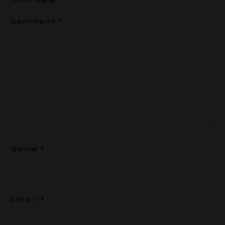
Comment
*
Name
*
Email
*