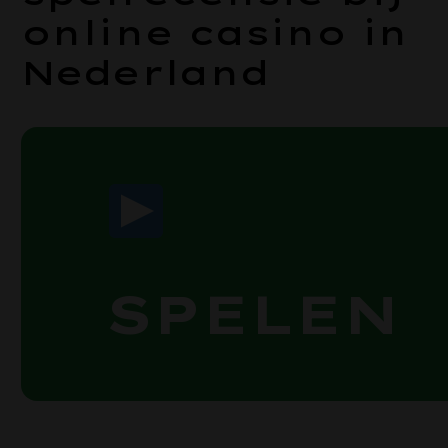
online casino in
Nederland
SPELEN