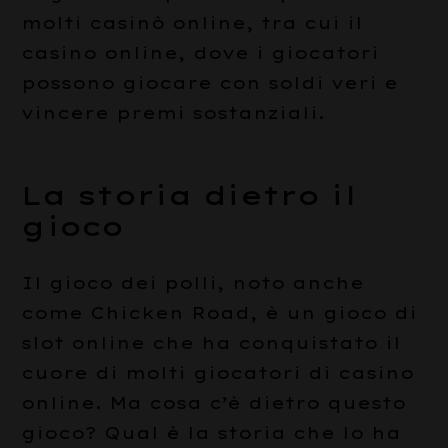
molti casinò online, tra cui il
casino online, dove i giocatori
possono giocare con soldi veri e
vincere premi sostanziali.
La storia dietro il
gioco
Il gioco dei polli, noto anche
come Chicken Road, è un gioco di
slot online che ha conquistato il
cuore di molti giocatori di casino
online. Ma cosa c’è dietro questo
gioco? Qual è la storia che lo ha