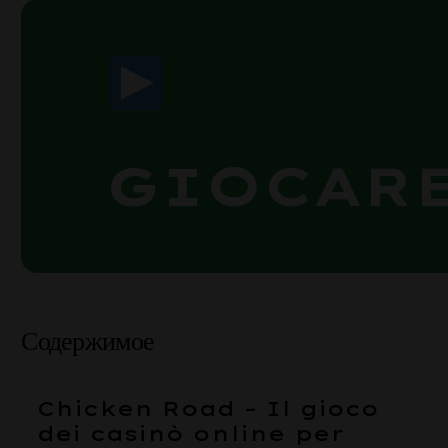
GIOCAR
Содержимое
Chicken Road – Il gioco
dei casinò online per