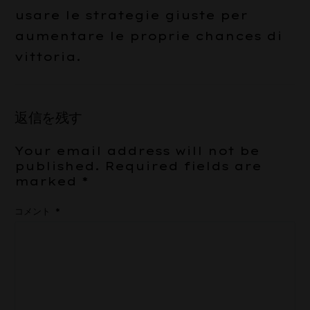
usare le strategie giuste per
aumentare le proprie chances di
vittoria.
返信を残す
Your email address will not be
published.
Required fields are
marked
*
コメント
*