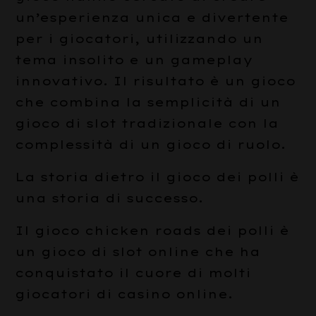
un’esperienza unica e divertente
per i giocatori, utilizzando un
tema insolito e un gameplay
innovativo. Il risultato è un gioco
che combina la semplicità di un
gioco di slot tradizionale con la
complessità di un gioco di ruolo.
La storia dietro il gioco dei polli è
una storia di successo.
Il gioco
chicken roads
dei polli è
un gioco di slot online che ha
conquistato il cuore di molti
giocatori di casino online.