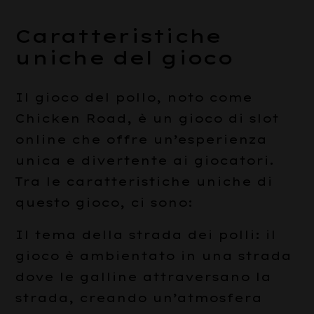
Caratteristiche
uniche del gioco
Il gioco del pollo, noto come
Chicken Road, è un gioco di slot
online che offre un’esperienza
unica e divertente ai giocatori.
Tra le caratteristiche uniche di
questo gioco, ci sono:
Il tema della strada dei polli: il
gioco è ambientato in una strada
dove le galline attraversano la
strada, creando un’atmosfera