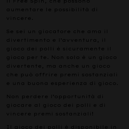
il Free Spin, che possono
aumentare le possibilità di
vincere.
Se sei un giocatore che ama il
divertimento e l’avventura, il
gioco dei polli è sicuramente il
gioco per te. Non solo è un gioco
divertente, ma anche un gioco
che può offrire premi sostanziali
e una buona esperienza di gioco.
Non perdere l’opportunità di
giocare al gioco dei polli e di
vincere premi sostanziali!
Il gioco dei polli è disponibile in