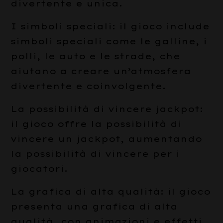
divertente e unica.
I simboli speciali: il gioco include
simboli speciali come le galline, i
polli, le auto e le strade, che
aiutano a creare un’atmosfera
divertente e coinvolgente.
La possibilità di vincere jackpot:
il gioco offre la possibilità di
vincere un jackpot, aumentando
la possibilità di vincere per i
giocatori.
La grafica di alta qualità: il gioco
presenta una grafica di alta
qualità, con animazioni e effetti