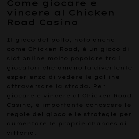
Come giocare e
vincere al Chicken
Road Casino
Il gioco del pollo, noto anche
come Chicken Road, è un gioco di
slot online molto popolare tra i
giocatori che amano la divertente
esperienza di vedere le galline
attraversare la strada. Per
giocare e vincere al Chicken Road
Casino, è importante conoscere le
regole del gioco e le strategie per
aumentare le proprie chances di
vittoria.