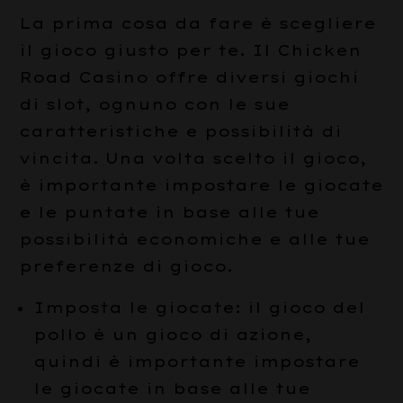
La prima cosa da fare è scegliere
il gioco giusto per te. Il Chicken
Road Casino offre diversi giochi
di slot, ognuno con le sue
caratteristiche e possibilità di
vincita. Una volta scelto il gioco,
è importante impostare le giocate
e le puntate in base alle tue
possibilità economiche e alle tue
preferenze di gioco.
Imposta le giocate: il gioco del
pollo è un gioco di azione,
quindi è importante impostare
le giocate in base alle tue