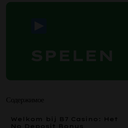
SPELEN
Содержимое
Welkom bij B7 Casino: Het
No Deposit Bonus