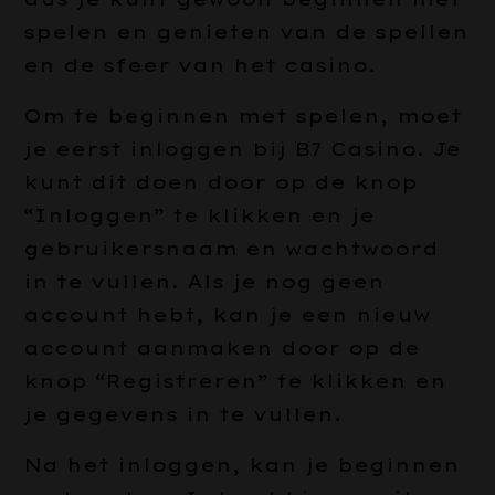
spelen en genieten van de spellen
en de sfeer van het casino.
Om te beginnen met spelen, moet
je eerst inloggen bij B7 Casino. Je
kunt dit doen door op de knop
“Inloggen” te klikken en je
gebruikersnaam en wachtwoord
in te vullen. Als je nog geen
account hebt, kan je een nieuw
account aanmaken door op de
knop “Registreren” te klikken en
je gegevens in te vullen.
Na het inloggen, kan je beginnen