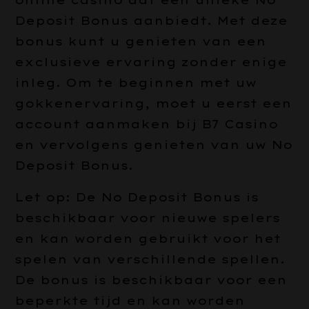
Deposit Bonus aanbiedt. Met deze
bonus kunt u genieten van een
exclusieve ervaring zonder enige
inleg. Om te beginnen met uw
gokkenervaring, moet u eerst een
account aanmaken bij B7 Casino
en vervolgens genieten van uw No
Deposit Bonus.
Let op: De No Deposit Bonus is
beschikbaar voor nieuwe spelers
en kan worden gebruikt voor het
spelen van verschillende spellen.
De bonus is beschikbaar voor een
beperkte tijd en kan worden