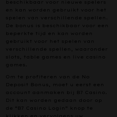
beschikbaar voor nieuwe spelers
en kan worden gebruikt voor het
spelen van verschillende spellen.
De bonus is beschikbaar voor een
beperkte tijd en kan worden
gebruikt voor het spelen van
verschillende spellen, waaronder
slots, table games en live casino
games.
Om te profiteren van de No
Deposit Bonus, moet u eerst een
account aanmaken bij B7 Casino.
Dit kan worden gedaan door op
de “B7 Casino Login” knop te
klikken en vervolgens uw