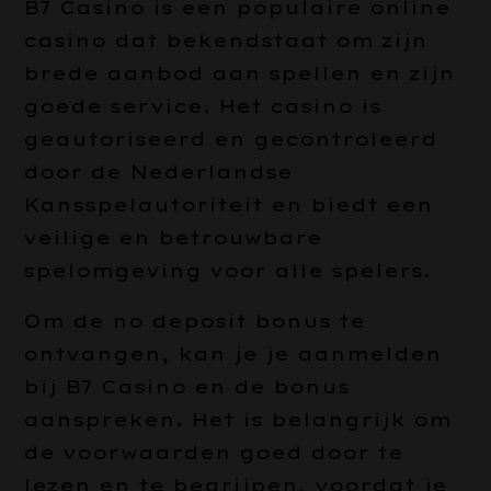
B7 Casino is een populaire online
casino dat bekendstaat om zijn
brede aanbod aan spellen en zijn
goede service. Het casino is
geautoriseerd en gecontroleerd
door de Nederlandse
Kansspelautoriteit en biedt een
veilige en betrouwbare
spelomgeving voor alle spelers.
Om de no deposit bonus te
ontvangen, kan je je aanmelden
bij B7 Casino en de bonus
aanspreken. Het is belangrijk om
de voorwaarden goed door te
lezen en te begrijpen, voordat je