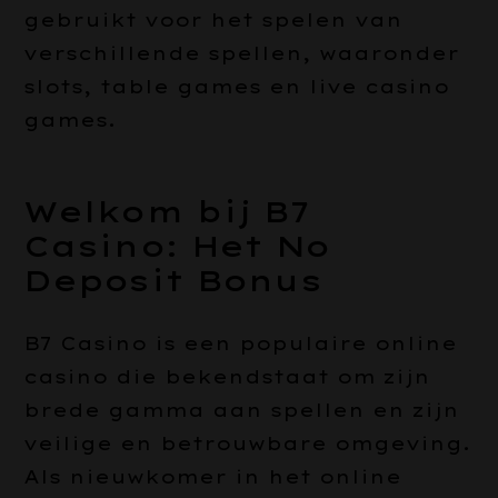
gebruikt voor het spelen van
verschillende spellen, waaronder
slots, table games en live casino
games.
Welkom bij B7
Casino: Het No
Deposit Bonus
B7 Casino is een populaire online
casino die bekendstaat om zijn
brede gamma aan spellen en zijn
veilige en betrouwbare omgeving.
Als nieuwkomer in het online