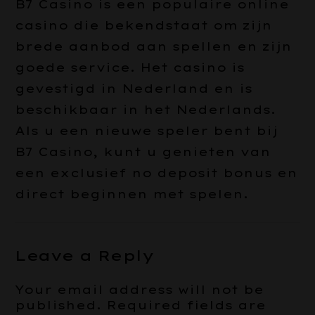
B7 Casino is een populaire online
casino die bekendstaat om zijn
brede aanbod aan spellen en zijn
goede service. Het casino is
gevestigd in Nederland en is
beschikbaar in het Nederlands.
Als u een nieuwe speler bent bij
B7 Casino, kunt u genieten van
een exclusief no deposit bonus en
direct beginnen met spelen.
Leave a Reply
Your email address will not be
published.
Required fields are