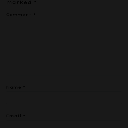
marked
*
Comment
*
Name
*
Email
*