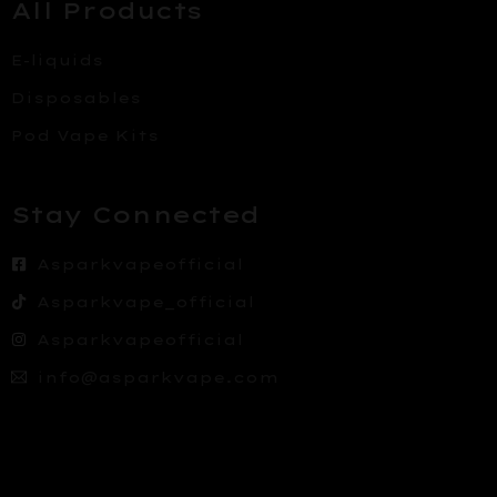
All Products
E-liquids
Disposables
Pod Vape Kits
Stay Connected
Asparkvapeofficial
Asparkvape_official
Asparkvapeofficial
info@asparkvape.com